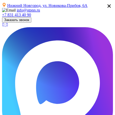
×
Нижний Новгород, ул. Новикова-Прибоя, 6А
info@stpnn.ru
+7 831 413 40 90
Заказать звонок