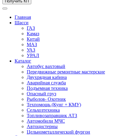
Получить КП
Главная
Шасси
ГАЗ
Камаз
Китай
МАЗ
УАЗ
УРАЛ
Каталог
Автобус вахтовый
Передвижные ремонтные мастерские
Двухрядная кабина
Аварийная служба
Подъемная техника
Опасный груз
Рыболов- Охотник
Техпомощь (Кунг + КМУ)
Сельхозтехника
Топливозаправщик АТЗ
Автомобили МЧС
Автоцистерны
Цельнометаллический фургон