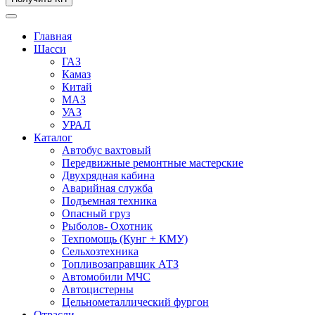
Главная
Шасси
ГАЗ
Камаз
Китай
МАЗ
УАЗ
УРАЛ
Каталог
Автобус вахтовый
Передвижные ремонтные мастерские
Двухрядная кабина
Аварийная служба
Подъемная техника
Опасный груз
Рыболов- Охотник
Техпомощь (Кунг + КМУ)
Сельхозтехника
Топливозаправщик АТЗ
Автомобили МЧС
Автоцистерны
Цельнометаллический фургон
Отрасли