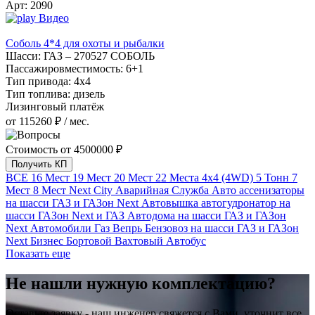
Арт:
2090
Видео
Соболь 4*4 для охоты и рыбалки
Шасси:
ГАЗ – 270527 СОБОЛЬ
Пассажировместимость:
6+1
Тип привода:
4х4
Тип топлива:
дизель
Лизинговый платёж
от 115260 ₽ / мес.
Стоимость от
4500000 ₽
Получить КП
ВСЕ
16 Мест
19 Мест
20 Мест
22 Места
4х4 (4WD)
5 Тонн
7
Мест
8 Мест
Next City
Аварийная Служба
Авто ассенизаторы
на шасси ГАЗ и ГАЗон Next
Автовышка
автогудронатор на
шасси ГАЗон Next и ГАЗ
Автодома на шасси ГАЗ и ГАЗон
Next
Автомобили Газ Вепрь
Бензовоз на шасси ГАЗ и ГАЗон
Next
Бизнес
Бортовой
Вахтовый Автобус
Показать еще
Не нашли нужную комплектацию?
Оставьте заявку - наш инженер свяжется с Вами, уточнит все