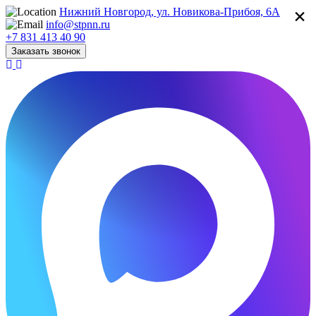
×
Нижний Новгород, ул. Новикова-Прибоя, 6А
info@stpnn.ru
+7 831 413 40 90
Заказать звонок