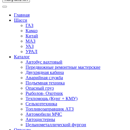
Главная
Шасси
ГАЗ
Камаз
Китай
МАЗ
УАЗ
УРАЛ
Каталог
Автобус вахтовый
Передвижные ремонтные мастерские
Двухрядная кабина
Аварийная служба
Подъемная техника
Опасный груз
Рыболов- Охотник
Техпомощь (Кунг + КМУ)
Сельхозтехника
Топливозаправщик АТЗ
Автомобили МЧС
Автоцистерны
Цельнометаллический фургон
Отрасли