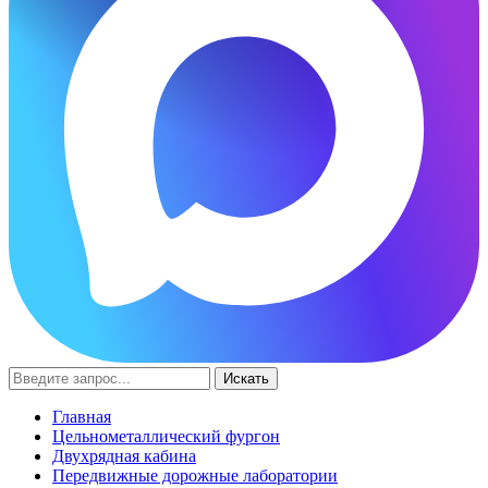
Искать
Главная
Цельнометаллический фургон
Двухрядная кабина
Передвижные дорожные лаборатории