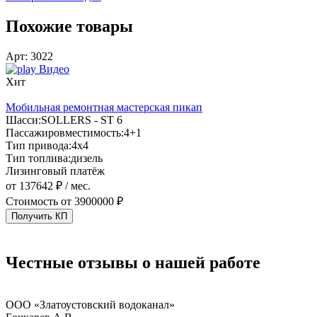
Похожие товары
Арт:
3022
А
Видео
Хит
с
Мобильная ремонтная мастерская пикап
Шасси:
SOLLERS - ST 6
Пассажировместимость:
4+1
П
Тип привода:
4х4
Т
Тип топлива:
дизель
Т
Лизинговый платёж
от 137642 ₽ / мес.
о
Стоимость от
3900000 ₽
Получить КП
Честные отзывы
о нашей работе
ООО «Златоустовский водоканал»