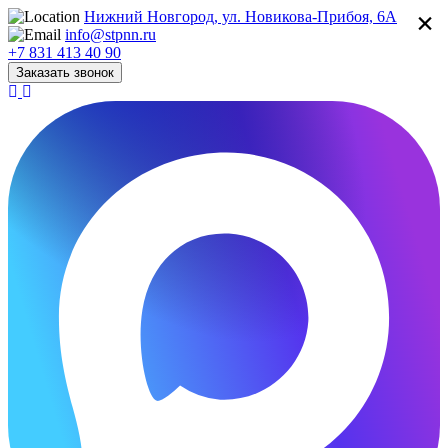
×
Нижний Новгород, ул. Новикова-Прибоя, 6А
info@stpnn.ru
+7 831 413 40 90
Заказать звонок