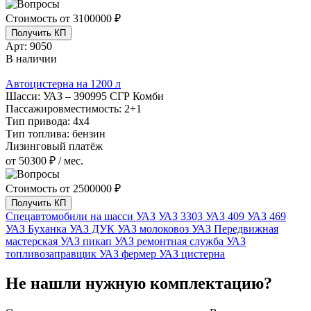
Стоимость от
3100000 ₽
Получить КП
Арт:
9050
В наличии
Автоцистерна на 1200 л
Шасси:
УАЗ – 390995 СГР Комби
Пассажировместимость:
2+1
Тип привода:
4х4
Тип топлива:
бензин
Лизинговый платёж
от 50300 ₽ / мес.
Стоимость от
2500000 ₽
Получить КП
Спецавтомобили на шасси УАЗ
УАЗ 3303
УАЗ 409
УАЗ 469
УАЗ Буханка
УАЗ ДУК
УАЗ молоковоз
УАЗ Передвижная
мастерская
УАЗ пикап
УАЗ ремонтная служба
УАЗ
топливозаправщик
УАЗ фермер
УАЗ цистерна
Не нашли нужную комплектацию?