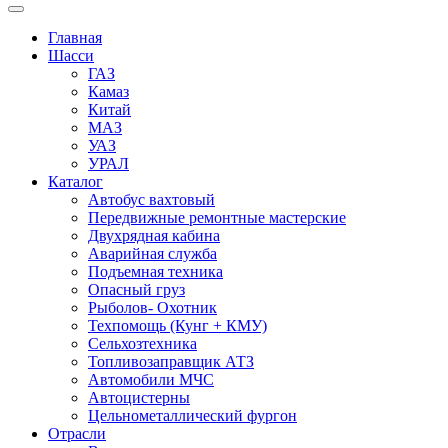
Главная
Шасси
ГАЗ
Камаз
Китай
МАЗ
УАЗ
УРАЛ
Каталог
Автобус вахтовый
Передвижные ремонтные мастерские
Двухрядная кабина
Аварийная служба
Подъемная техника
Опасный груз
Рыболов- Охотник
Техпомощь (Кунг + КМУ)
Сельхозтехника
Топливозаправщик АТЗ
Автомобили МЧС
Автоцистерны
Цельнометаллический фургон
Отрасли