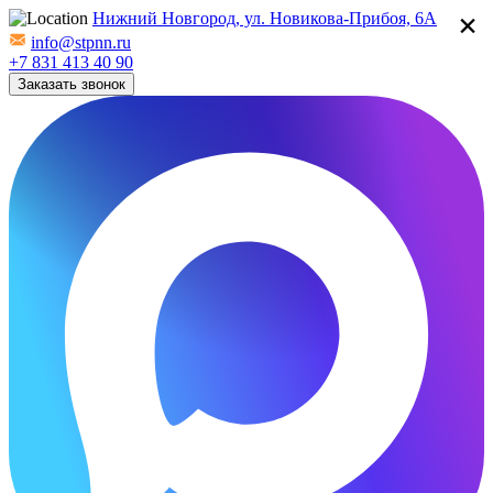
×
Нижний Новгород, ул. Новикова-Прибоя, 6А
info@stpnn.ru
+7 831 413 40 90
Заказать звонок