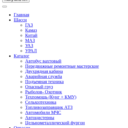
Главная
Шасси
ГАЗ
Камаз
Китай
МАЗ
УАЗ
УРАЛ
Каталог
Автобус вахтовый
Передвижные ремонтные мастерские
Двухрядная кабина
Аварийная служба
Подъемная техника
Опасный груз
Рыболов- Охотник
Техпомощь (Кунг + КМУ)
Сельхозтехника
Топливозаправщик АТЗ
Автомобили МЧС
Автоцистерны
Цельнометаллический фургон
Отрасли