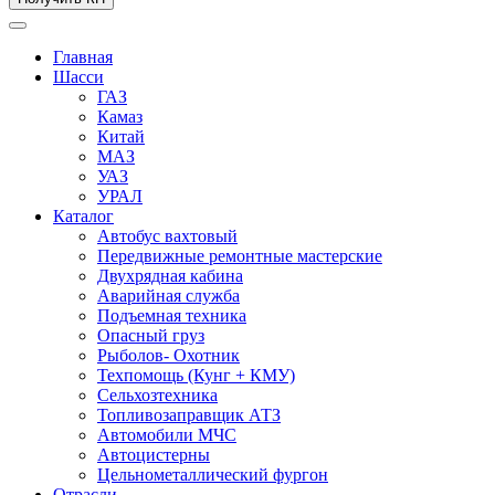
Главная
Шасси
ГАЗ
Камаз
Китай
МАЗ
УАЗ
УРАЛ
Каталог
Автобус вахтовый
Передвижные ремонтные мастерские
Двухрядная кабина
Аварийная служба
Подъемная техника
Опасный груз
Рыболов- Охотник
Техпомощь (Кунг + КМУ)
Сельхозтехника
Топливозаправщик АТЗ
Автомобили МЧС
Автоцистерны
Цельнометаллический фургон
Отрасли