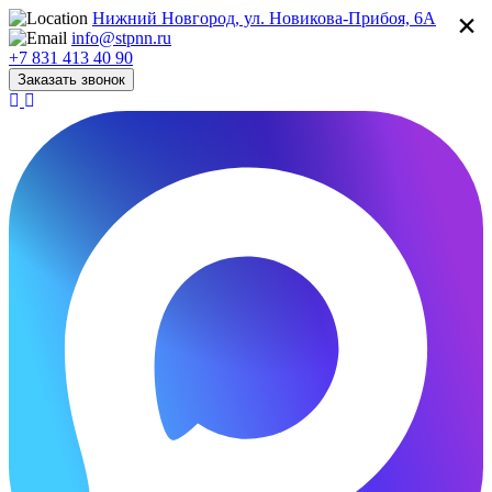
×
Нижний Новгород, ул. Новикова-Прибоя, 6А
info@stpnn.ru
+7 831 413 40 90
Заказать звонок