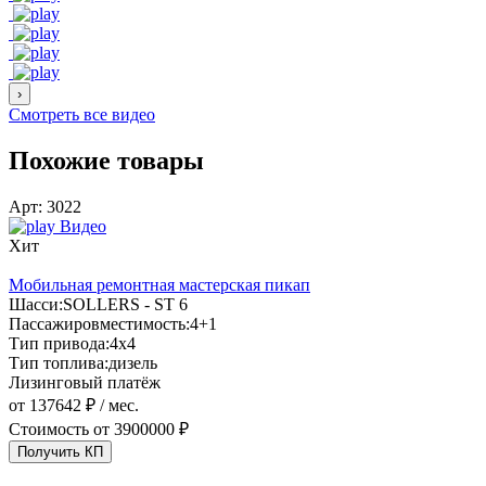
›
Смотреть все видео
Похожие товары
Арт:
3022
А
Видео
Хит
Мобильная ремонтная мастерская пикап
Шасси:
SOLLERS - ST 6
Пассажировместимость:
4+1
П
Тип привода:
4х4
Т
Тип топлива:
дизель
Т
Лизинговый платёж
от 137642 ₽ / мес.
о
Стоимость от
3900000 ₽
Получить КП