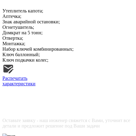
Утеплитель капота;
Аптечка;
Знак аварийной остановки;
Огнетушитель;
Домкрат на 5 тонн;
Отвертка;
Монтажка;
Набор ключей комбинированных;
Ключ баллонный;
Ключ подкачки колес;
Распечатать
характеристики
Не нашли нужную комплектацию?
Нужна индивидуальная доработка или дополнительное
оборудование?
Оставьте заявку - наш инженер свяжется с Вами, уточнит все
детали и предложит решение под Ваши задачи