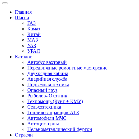
Главная
Шасси
ГАЗ
Камаз
Китай
МАЗ
УАЗ
УРАЛ
Каталог
Автобус вахтовый
Передвижные ремонтные мастерские
Двухрядная кабина
Аварийная служба
Подъемная техника
Опасный груз
Рыболов- Охотник
Техпомощь (Кунг + КМУ)
Сельхозтехника
Топливозаправщик АТЗ
Автомобили МЧС
Автоцистерны
Цельнометаллический фургон
Отрасли