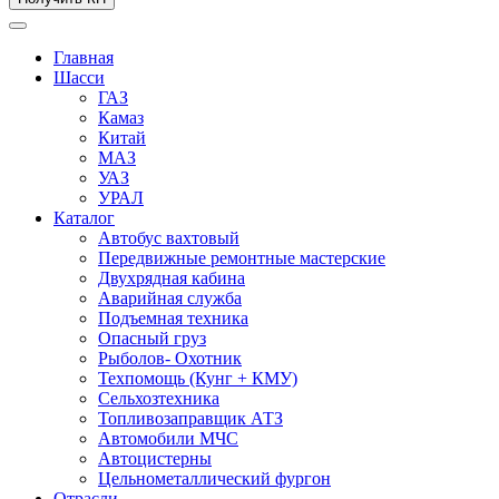
Главная
Шасси
ГАЗ
Камаз
Китай
МАЗ
УАЗ
УРАЛ
Каталог
Автобус вахтовый
Передвижные ремонтные мастерские
Двухрядная кабина
Аварийная служба
Подъемная техника
Опасный груз
Рыболов- Охотник
Техпомощь (Кунг + КМУ)
Сельхозтехника
Топливозаправщик АТЗ
Автомобили МЧС
Автоцистерны
Цельнометаллический фургон
Отрасли