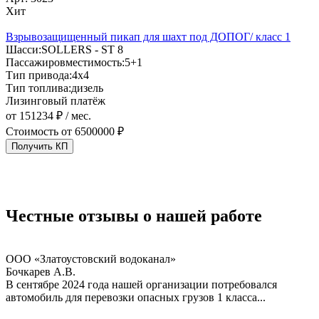
Хит
с
Взрывозащищенный пикап для шахт под ДОПОГ/ класс 1
Шасси:
SOLLERS - ST 8
Пассажировместимость:
5+1
Тип привода:
4х4
П
Тип топлива:
дизель
Т
Лизинговый платёж
Т
от 151234 ₽ / мес.
Стоимость от
6500000 ₽
о
Получить КП
Честные отзывы
о нашей работе
ООО «Златоустовский водоканал»
Бочкарев А.В.
В сентябре 2024 года нашей организации потребовался
автомобиль для перевозки опасных грузов 1 класса...