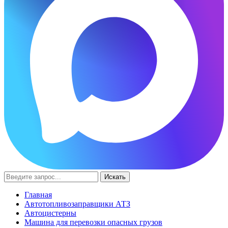
Искать
Главная
Автотопливозаправщики АТЗ
Автоцистерны
Машина для перевозки опасных грузов