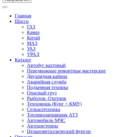
Главная
Шасси
ГАЗ
Камаз
Китай
МАЗ
УАЗ
УРАЛ
Каталог
Автобус вахтовый
Передвижные ремонтные мастерские
Двухрядная кабина
Аварийная служба
Подъемная техника
Опасный груз
Рыболов- Охотник
Техпомощь (Кунг + КМУ)
Сельхозтехника
Топливозаправщик АТЗ
Автомобили МЧС
Автоцистерны
Цельнометаллический фургон
Отрасли