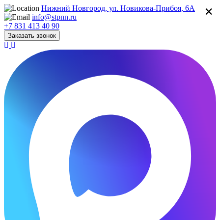
×
Нижний Новгород, ул. Новикова-Прибоя, 6А
info@stpnn.ru
+7 831 413 40 90
Заказать звонок