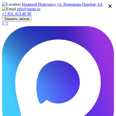
×
Нижний Новгород, ул. Новикова-Прибоя, 6А
info@stpnn.ru
+7 831 413 40 90
Заказать звонок