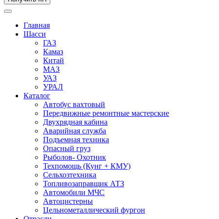
Главная
Шасси
ГАЗ
Камаз
Китай
МАЗ
УАЗ
УРАЛ
Каталог
Автобус вахтовый
Передвижные ремонтные мастерские
Двухрядная кабина
Аварийная служба
Подъемная техника
Опасный груз
Рыболов- Охотник
Техпомощь (Кунг + КМУ)
Сельхозтехника
Топливозаправщик АТЗ
Автомобили МЧС
Автоцистерны
Цельнометаллический фургон
Отрасли