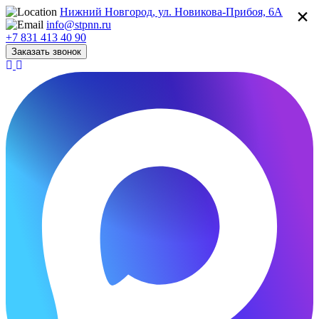
×
Нижний Новгород, ул. Новикова-Прибоя, 6А
info@stpnn.ru
+7 831 413 40 90
Заказать звонок