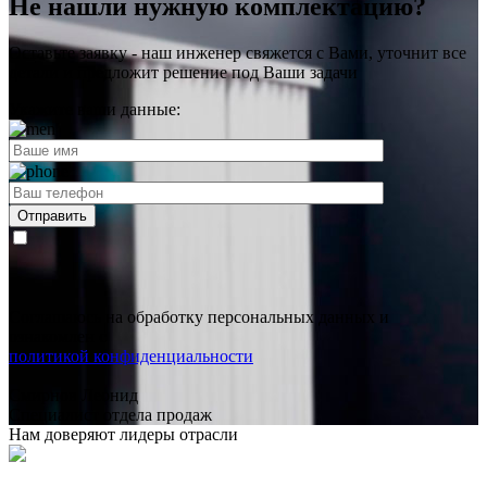
Не нашли нужную комплектацию?
Оставьте заявку - наш инженер свяжется с Вами, уточнит все
детали и предложит
решение под Ваши задачи
Укажите ваши данные:
Соглашаюсь на обработку персональных данных и
ознакомлен с
политикой конфиденциальности
Смирнов Леонид
Специалист отдела продаж
Нам доверяют лидеры отрасли