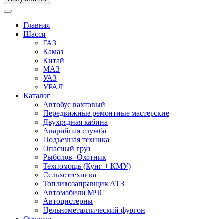
Главная
Шасси
ГАЗ
Камаз
Китай
МАЗ
УАЗ
УРАЛ
Каталог
Автобус вахтовый
Передвижные ремонтные мастерские
Двухрядная кабина
Аварийная служба
Подъемная техника
Опасный груз
Рыболов- Охотник
Техпомощь (Кунг + КМУ)
Сельхозтехника
Топливозаправщик АТЗ
Автомобили МЧС
Автоцистерны
Цельнометаллический фургон
Отрасли