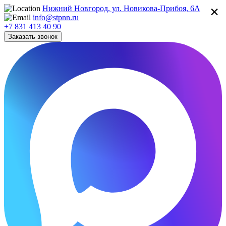
×
Нижний Новгород, ул. Новикова-Прибоя, 6А
info@stpnn.ru
+7 831 413 40 90
Заказать звонок