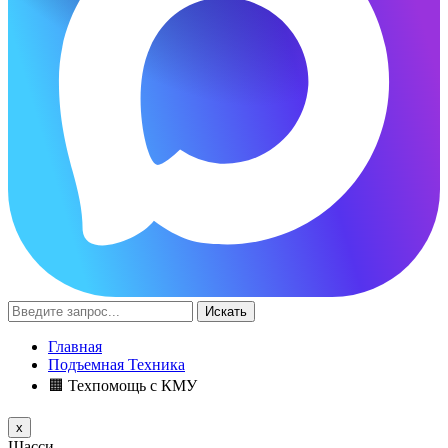
Искать
Главная
Подъемная Техника
🟧 Техпомощь с КМУ
x
Шасси