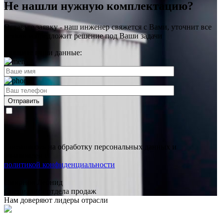
Не нашли нужную комплектацию?
Оставьте заявку - наш инженер свяжется с Вами, уточнит все
детали и предложит
решение под Ваши задачи
Укажите ваши данные:
Соглашаюсь на обработку персональных данных и
ознакомлен с
политикой конфиденциальности
Смирнов Леонид
Специалист отдела продаж
Нам доверяют лидеры отрасли