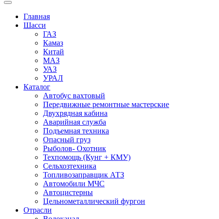
Главная
Шасси
ГАЗ
Камаз
Китай
МАЗ
УАЗ
УРАЛ
Каталог
Автобус вахтовый
Передвижные ремонтные мастерские
Двухрядная кабина
Аварийная служба
Подъемная техника
Опасный груз
Рыболов- Охотник
Техпомощь (Кунг + КМУ)
Сельхозтехника
Топливозаправщик АТЗ
Автомобили МЧС
Автоцистерны
Цельнометаллический фургон
Отрасли
Водоканал