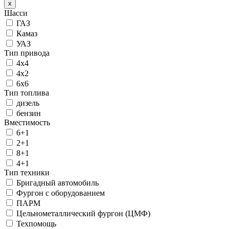
x
Шасси
ГАЗ
Камаз
УАЗ
Тип привода
4х4
4х2
6х6
Тип топлива
дизель
бензин
Вместимость
6+1
2+1
8+1
4+1
Тип техники
Бригадный автомобиль
Фургон с оборудованием
ПАРМ
Цельнометаллический фургон (ЦМФ)
Техпомощь