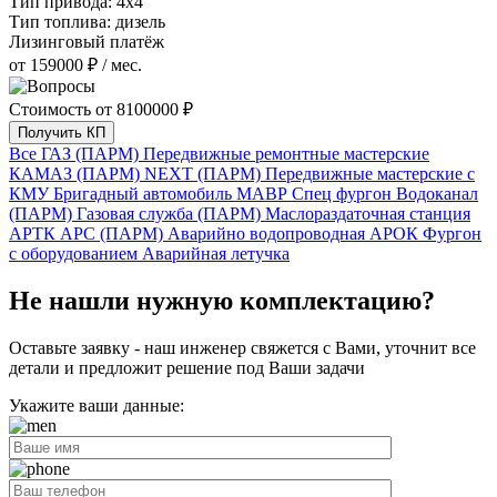
Тип привода:
4х4
Тип топлива:
дизель
Лизинговый платёж
от 159000 ₽ / мес.
Стоимость от
8100000 ₽
Получить КП
Все
ГАЗ (ПАРМ)
Передвижные ремонтные мастерские
КАМАЗ (ПАРМ)
NEXT (ПАРМ)
Передвижные мастерские с
КМУ
Бригадный автомобиль
МАВР
Спец фургон
Водоканал
(ПАРМ)
Газовая служба (ПАРМ)
Маслораздаточная станция
АРТК
АРС (ПАРМ)
Аварийно водопроводная
АРОК
Фургон
с оборудованием
Аварийная летучка
Не нашли нужную комплектацию?
Оставьте заявку - наш инженер свяжется с Вами, уточнит все
детали и предложит
решение под Ваши задачи
Укажите ваши данные: