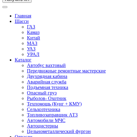
Главная
Шасси
ГАЗ
Камаз
Китай
МАЗ
УАЗ
УРАЛ
Каталог
Автобус вахтовый
Передвижные ремонтные мастерские
Двухрядная кабина
Аварийная служба
Подъемная техника
Опасный груз
Рыболов- Охотник
Техпомощь (Кунг + КМУ)
Сельхозтехника
Топливозаправщик АТЗ
Автомобили МЧС
Автоцистерны
Цельнометаллический фургон
Отрасли