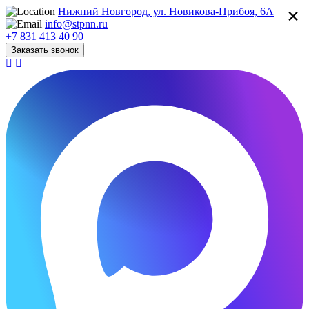
×
Нижний Новгород, ул. Новикова-Прибоя, 6А
info@stpnn.ru
+7 831 413 40 90
Заказать звонок