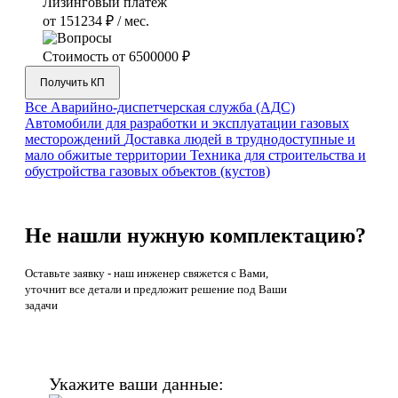
Лизинговый платёж
от 151234 ₽ / мес.
Стоимость от
6500000 ₽
Получить КП
Все
Аварийно-диспетчерская служба (АДС)
Автомобили для разработки и эксплуатации газовых
месторождений
Доставка людей в труднодоступные и
мало обжитые территории
Техника для строительства и
обустройства газовых объектов (кустов)
Не нашли нужную комплектацию?
Оставьте заявку - наш инженер свяжется с Вами,
уточнит все детали и предложит
решение под Ваши
задачи
Укажите ваши данные: