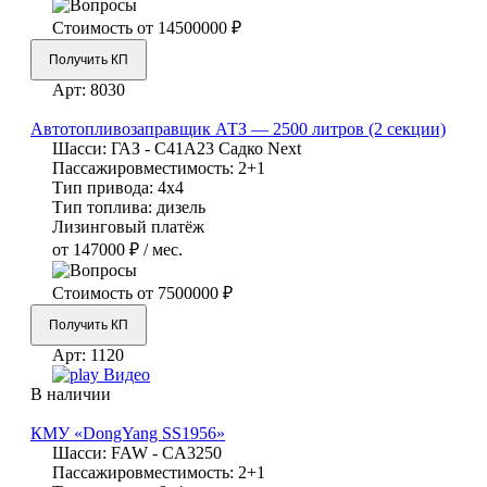
Стоимость от
14500000 ₽
Получить КП
Арт:
8030
Автотопливозаправщик АТЗ — 2500 литров (2 секции)
Шасси:
ГАЗ - С41А23 Садко Next
Пассажировместимость:
2+1
Тип привода:
4х4
Тип топлива:
дизель
Лизинговый платёж
от 147000 ₽ / мес.
Стоимость от
7500000 ₽
Получить КП
Арт:
1120
Видео
В наличии
КМУ «DongYang SS1956»
Шасси:
FAW - CA3250
Пассажировместимость:
2+1