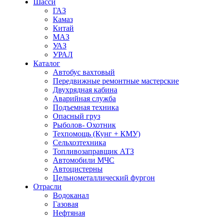
Шасси
ГАЗ
Камаз
Китай
МАЗ
УАЗ
УРАЛ
Каталог
Автобус вахтовый
Передвижные ремонтные мастерские
Двухрядная кабина
Аварийная служба
Подъемная техника
Опасный груз
Рыболов- Охотник
Техпомощь (Кунг + КМУ)
Сельхозтехника
Топливозаправщик АТЗ
Автомобили МЧС
Автоцистерны
Цельнометаллический фургон
Отрасли
Водоканал
Газовая
Нефтяная