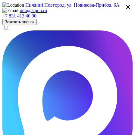
×
Нижний Новгород, ул. Новикова-Прибоя, 6А
info@stpnn.ru
+7 831 413 40 90
Заказать звонок