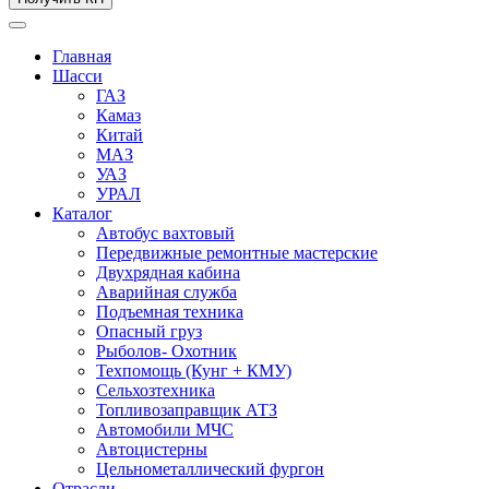
Главная
Шасси
ГАЗ
Камаз
Китай
МАЗ
УАЗ
УРАЛ
Каталог
Автобус вахтовый
Передвижные ремонтные мастерские
Двухрядная кабина
Аварийная служба
Подъемная техника
Опасный груз
Рыболов- Охотник
Техпомощь (Кунг + КМУ)
Сельхозтехника
Топливозаправщик АТЗ
Автомобили МЧС
Автоцистерны
Цельнометаллический фургон
Отрасли