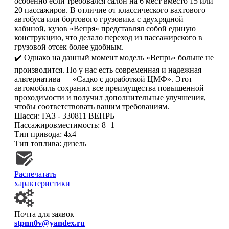
особенно если требовался салон на 6 мест вместо 15 или
20 пассажиров. В отличие от классического вахтового
автобуса или бортового грузовика с двухрядной
кабиной, кузов «Вепря» представлял собой единую
конструкцию, что делало переход из пассажирского в
грузовой отсек более удобным.
✔️ Однако на данный момент модель «Вепрь» больше не
производится. Но у нас есть современная и надежная
альтернатива — «Садко с доработкой ЦМФ». Этот
автомобиль сохранил все преимущества повышенной
проходимости и получил дополнительные улучшения,
чтобы соответствовать вашим требованиям.
Шасси:
ГАЗ - 330811 ВЕПРЬ
Пассажировместимость:
8+1
Тип привода:
4х4
Тип топлива:
дизель
Распечатать
характеристики
Почта для заявок
stpnn0v@yandex.ru