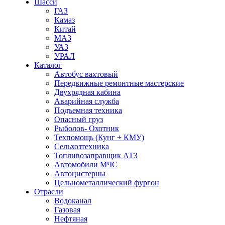
Шасси
ГАЗ
Камаз
Китай
МАЗ
УАЗ
УРАЛ
Каталог
Автобус вахтовый
Передвижные ремонтные мастерские
Двухрядная кабина
Аварийная служба
Подъемная техника
Опасный груз
Рыболов- Охотник
Техпомощь (Кунг + КМУ)
Сельхозтехника
Топливозаправщик АТЗ
Автомобили МЧС
Автоцистерны
Цельнометаллический фургон
Отрасли
Водоканал
Газовая
Нефтяная